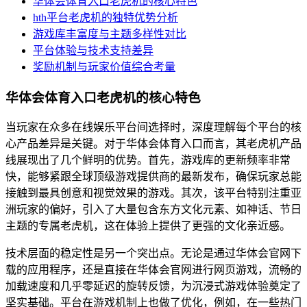
华体会体育入口老虎机的核心特色
hth平台老虎机的独特优势分析
游戏库丰富度与主题多样性对比
平台体验与技术支持差异
奖励机制与玩家价值综合考量
华体会体育入口老虎机的核心特色
当玩家在众多在线娱乐平台间选择时，深度理解每个平台的核
心产品差异是关键。对于华体会体育入口而言，其老虎机产品
线展现出了几个鲜明的优势。首先，游戏库的更新频率非常
快，能够紧跟全球顶级游戏提供商的最新发布，确保玩家总能
接触到最具创意和视觉效果的游戏。其次，该平台特别注重亚
洲玩家的偏好，引入了大量包含东方文化元素、如神话、节日
主题的专属老虎机，这在体验上提供了更强的文化亲近感。
技术层面的稳定性是另一个突出点。无论是通过华体会官网下
载的应用程序，还是直接在华体会官网进行网页游戏，流畅的
加载速度和几乎零延迟的旋转反馈，为沉浸式游戏体验奠定了
坚实基础。平台在游戏机制上也做了优化，例如，在一些热门