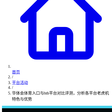
首页
/
平台活动
/
华体会体育入口与hth平台对比评测，分析各平台老虎机
特色与优势