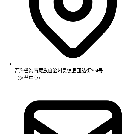
青海省海南藏族自治州贵德县团结街794号
（运营中心）