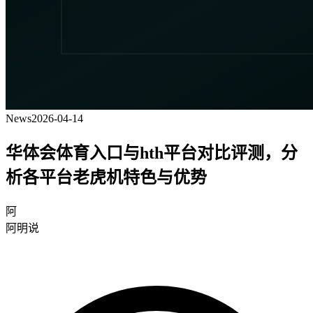
News
2026-04-14
华体会体育入口与hth平台对比评测，分
析各平台老虎机特色与优势
阿
阿明说