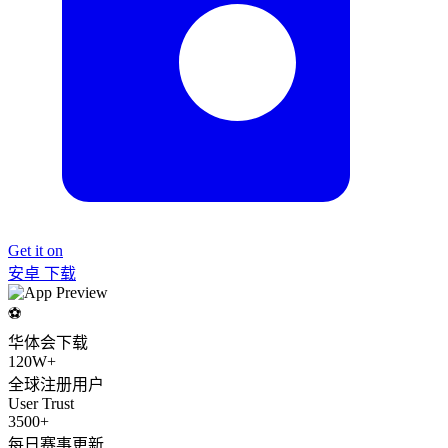
Get it on
安卓 下载
⚽️
华体会下载
120W+
全球注册用户
User Trust
3500+
每日赛事更新