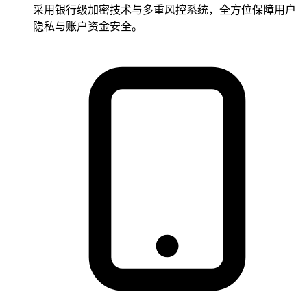
采用银行级加密技术与多重风控系统，全方位保障用户
隐私与账户资金安全。