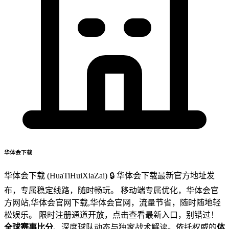
华体会下载
华体会下载 (HuaTiHuiXiaZai) 🔒 华体会下载最新官方地址发
布，专属稳定线路，随时畅玩。 移动端专属优化，华体会官
方网站,华体会官网下载,华体会官网，流量节省，随时随地轻
松娱乐。 限时注册通道开放，点击查看最新入口，别错过！
全球赛事比分
、深度球队动态与独家战术解读。依托权威的
体