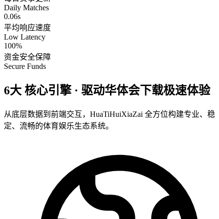
Daily Matches
0.06s
平均响应速度
Low Latency
100%
资金安全保障
Secure Funds
6大
核心引擎 · 驱动华体会下载极速体验
从底层数据到前端交互，HuaTiHuiXiaZai 全方位构建专业、稳
定、流畅的体育娱乐生态系统。