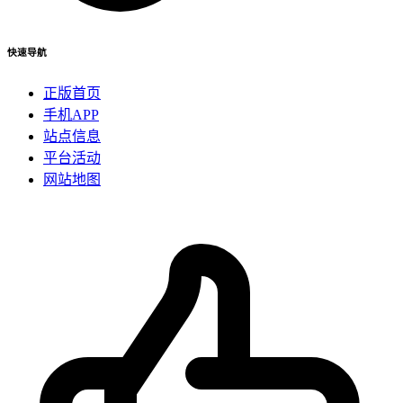
快速导航
正版首页
手机APP
站点信息
平台活动
网站地图