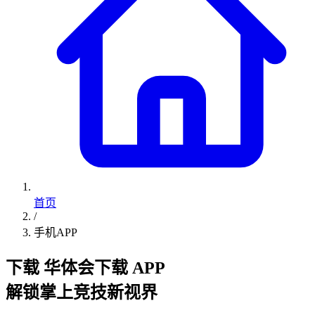
首页
/
手机APP
下载 华体会下载 APP
解锁掌上竞技新视界