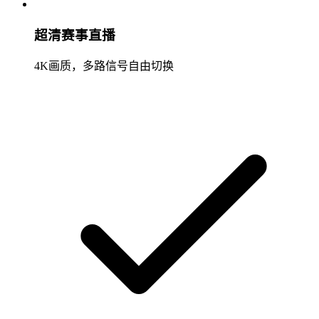
超清赛事直播
4K画质，多路信号自由切换