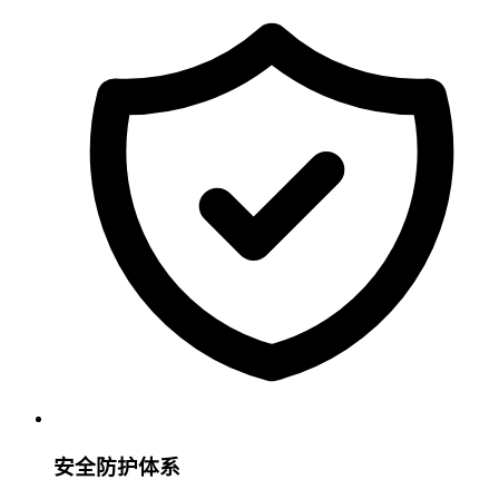
安全防护体系