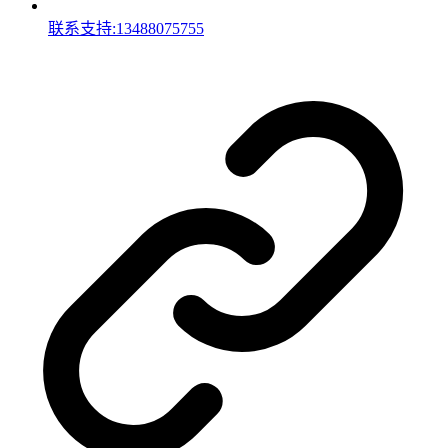
联系支持:13488075755