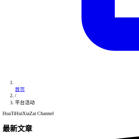
首页
/
平台活动
HuaTiHuiXiaZai Channel
最新文章