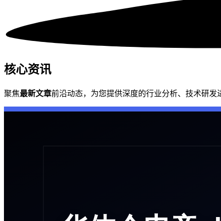
核心资讯
聚焦
最新文章
前沿动态，为您提供深度的行业分析、技术研发