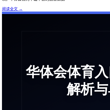
阅读全文
→