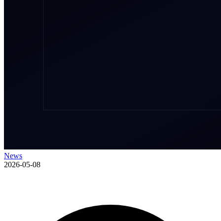
News
2026-05-08