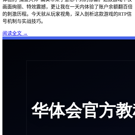
画面绚丽、特效震撼，更让我在一天内体验了账户余额翻百倍
的刺激历程。今天就从玩家视角，深入剖析这款游戏的RTP信
号机制与实战技巧。
阅读全文
→