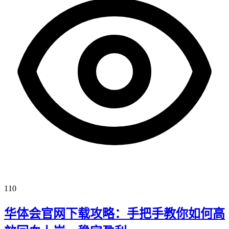
110
华体会官网下载攻略：手把手教你如何高