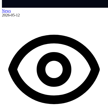
News
2026-05-12