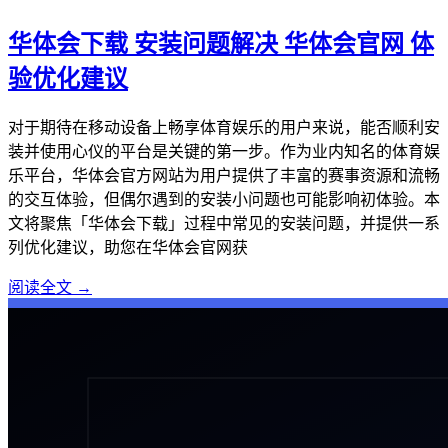
华体会下载 安装问题解决 华体会官网 体
验优化建议
对于期待在移动设备上畅享体育娱乐的用户来说，能否顺利安
装并使用心仪的平台是关键的第一步。作为业内知名的体育娱
乐平台，华体会官方网站为用户提供了丰富的赛事资源和流畅
的交互体验，但偶尔遇到的安装小问题也可能影响初体验。本
文将聚焦「华体会下载」过程中常见的安装问题，并提供一系
列优化建议，助您在华体会官网获
阅读全文
→