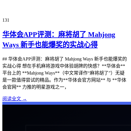
131
华体会APP评测：麻将胡了 Mahjong
Ways 新手也能爆奖的实战心得
## 华体会APP评测：麻将胡了 Mahjong Ways 新手也能爆奖的
实战心得 想在手机麻将游戏中体验胡牌的快感？**华体会**
平台上的 **Mahjong Ways**（中文常译作“麻将胡了”）无疑
是一款值得尝试的精品。作为**华体会官方网站** 与 **华体
会官网** 力推的明星游戏之一，
阅读全文
→