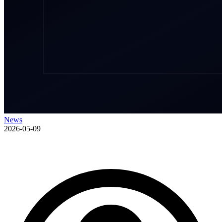
News
2026-05-09