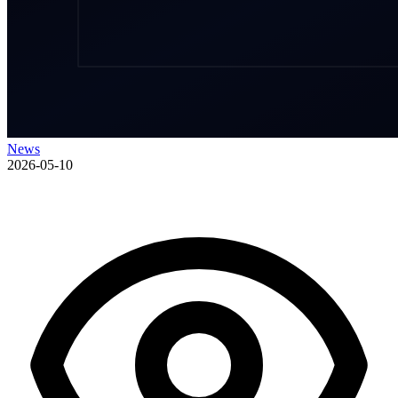
News
2026-05-10