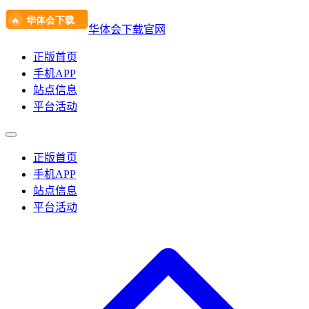
华体会下载官网
正版首页
手机APP
站点信息
平台活动
正版首页
手机APP
站点信息
平台活动