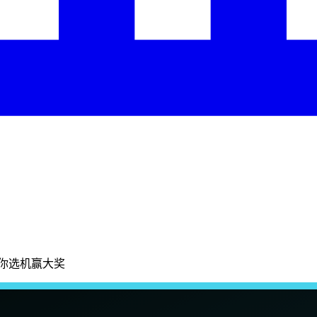
教你选机赢大奖