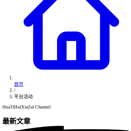
首页
/
平台活动
HuaTiHuiXiaZai Channel
最新文章