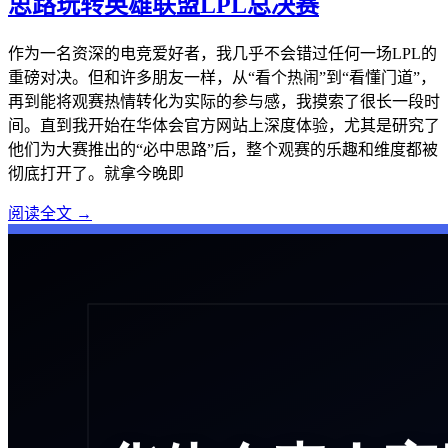
思路玩转英雄联盟LPL总决赛
作为一名资深的电竞爱好者，我几乎不会错过任何一场LPL的
重磅对决。但和许多朋友一样，从“看个热闹”到“看懂门道”，
再到能将观赛热情转化为实际的参与感，我摸索了很长一段时
间。直到我开始在华体会官方网站上深度体验，尤其是研究了
他们为大赛推出的“必中思路”后，整个观赛的乐趣和维度都被
彻底打开了。就拿今晚即
阅读全文
→