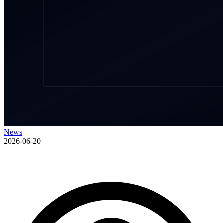
News
2026-06-20