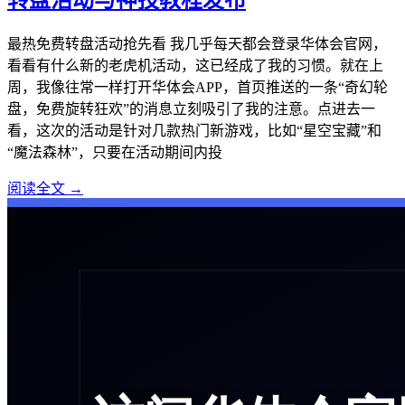
转盘活动与神技教程发布
最热免费转盘活动抢先看 我几乎每天都会登录华体会官网，
看看有什么新的老虎机活动，这已经成了我的习惯。就在上
周，我像往常一样打开华体会APP，首页推送的一条“奇幻轮
盘，免费旋转狂欢”的消息立刻吸引了我的注意。点进去一
看，这次的活动是针对几款热门新游戏，比如“星空宝藏”和
“魔法森林”，只要在活动期间内投
阅读全文
→