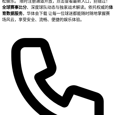
松娱乐。 限时注册通道开放，点击查看最新入口，别错过！
全球赛事比分
、深度球队动态与独家战术解读。依托权威的
体
育数据服务
，华体会下载 让每一位球迷都能随时随地掌握赛
场风云，享受安全、流畅、便捷的娱乐体验。