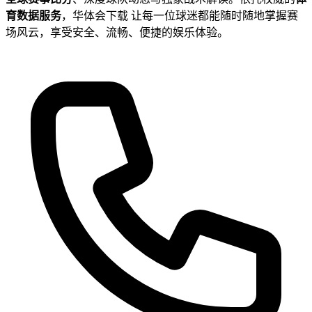
育数据服务
，华体会下载 让每一位球迷都能随时随地掌握赛
场风云，享受安全、流畅、便捷的娱乐体验。