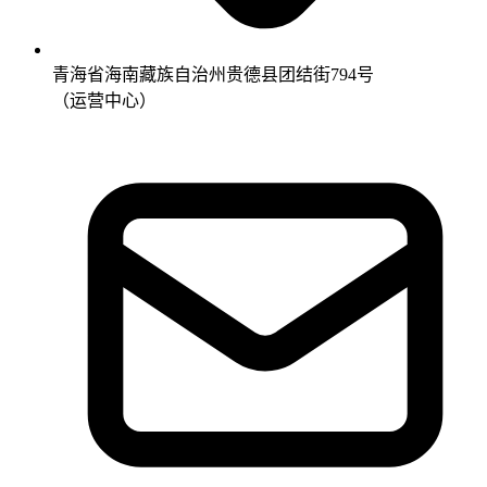
青海省海南藏族自治州贵德县团结街794号
（运营中心）