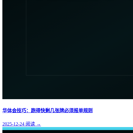
华体会技巧：跑得快剩几张牌必须报单规则
2025-12-24
阅读
→