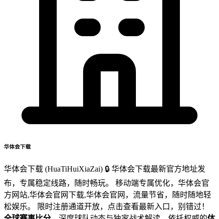
华体会下载
华体会下载 (HuaTiHuiXiaZai) 🔒 华体会下载最新官方地址发
布，专属稳定线路，随时畅玩。 移动端专属优化，华体会官
方网站,华体会官网下载,华体会官网，流量节省，随时随地轻
松娱乐。 限时注册通道开放，点击查看最新入口，别错过！
全球赛事比分
、深度球队动态与独家战术解读。依托权威的
体