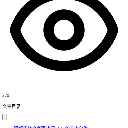
270
文章目录