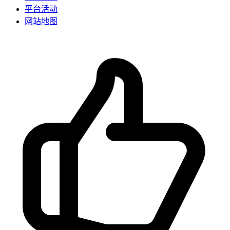
平台活动
网站地图