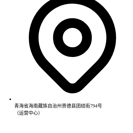
青海省海南藏族自治州贵德县团结街794号
（运营中心）