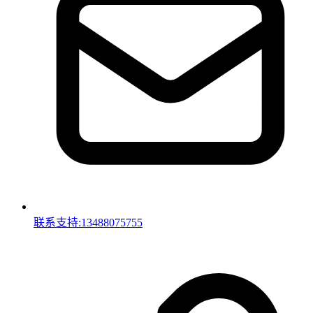
联系支持:13488075755