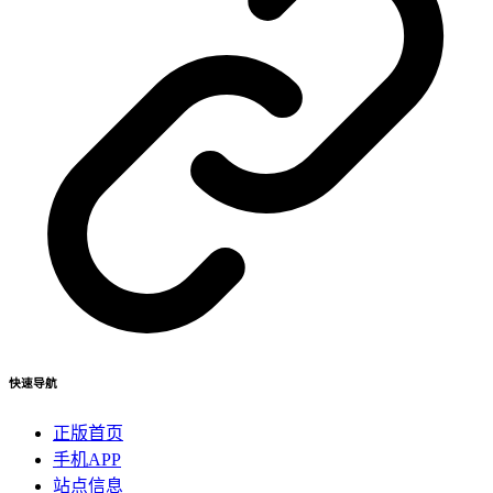
快速导航
正版首页
手机APP
站点信息