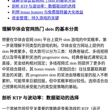
理解华体会官网热门 slots 的基本分类
剖析 RTP 与波动率：数据驱动的选择
利用 bonus features 与免费旋转最大化收益
资金管理：持久游戏的关键
理解华体会官网热门 slots 的基本分类
想要在华体会官网 (hth) 平台上提升 slots 游戏的中奖概率，第
一步是理解不同类型的游戏机制。华体会官方网站上提供的
slots 种类繁多，但大致可以分为三类：经典卷轴式、多线视频
式以及带有累积奖池的 progressive slots。经典卷轴式通常玩法
直接，奖金结构相对固定；多线视频式 slots 则提供了更多的
中奖组合路径，其 bonus rounds（奖励回合）往往是赢取高额
奖金的关键；而 progressive slots 的奖池会随着玩家的投入不断
累积，可能带来巨额回报，但中奖概率相对较低。选择适合自
己预算和风险承受能力的类型是策略的基础。
剖析 RTP 与波动率：数据驱动的选择
一个常被忽视但至关重要的策略是查看游戏的 RTP（返还