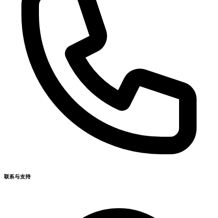
联系与支持