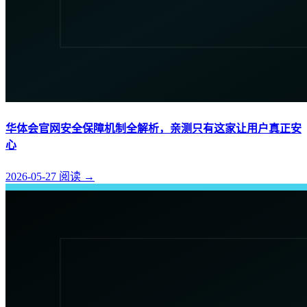
华体会官网安全保障机制全解析，亲测只有这家让用户真正安
心
2026-05-27
阅读
→