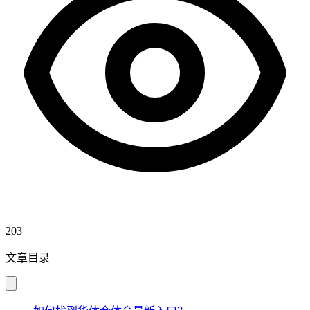
203
文章目录