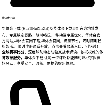
华体会下载
华体会下载 (HuaTiHuiXiaZai) 🔒 华体会下载最新官方地址发
布，专属稳定线路，随时畅玩。 移动端专属优化，华体会官
方网站,华体会官网下载,华体会官网，流量节省，随时随地轻
松娱乐。 限时注册通道开放，点击查看最新入口，别错过！
全球赛事比分
、深度球队动态与独家战术解读。依托权威的
体
育数据服务
，华体会下载 让每一位球迷都能随时随地掌握赛
场风云，享受安全、流畅、便捷的娱乐体验。