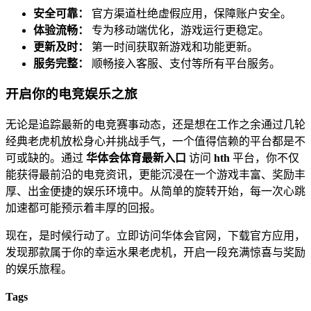
安全可靠：
官方渠道杜绝虚假应用，保障账户安全。
体验流畅：
专为移动端优化，游戏运行更稳定。
更新及时：
第一时间获取新游戏和功能更新。
服务完整：
顺畅接入客服、支付等所有平台服务。
开启你的电竞娱乐之旅
无论是追踪最新的电竞赛事动态，还是想在工作之余通过几轮
经典老虎机放松身心并挑战手气，一个值得信赖的平台都是不
可或缺的。通过
华体会体育最新入口
访问
hth
平台，你不仅
能获得最前沿的电竞资讯，更能沉浸在一个游戏丰富、奖励丰
厚、出金便捷的娱乐环境中。从简单的旋转开始，每一次心跳
加速都可能预示着丰厚的回报。
现在，是时候行动了。立即访问华体会官网，下载官方应用，
发现那款属于你的幸运水果老虎机，开启一段充满惊喜与奖励
的娱乐旅程。
Tags