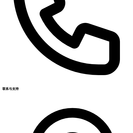
联系与支持