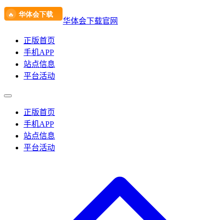
华体会下载官网
正版首页
手机APP
站点信息
平台活动
正版首页
手机APP
站点信息
平台活动