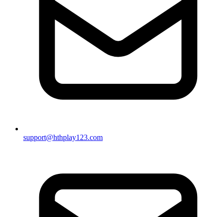
support@hthplay123.com