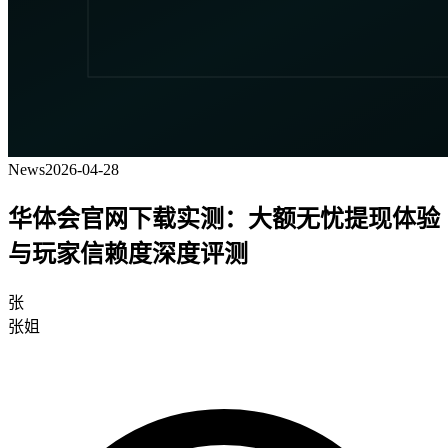
News
2026-04-28
华体会官网下载实测：大额无忧提现体验
与玩家信赖度深度评测
张
张姐