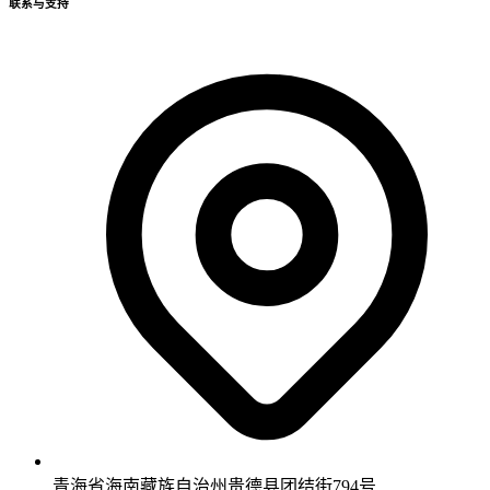
联系与支持
青海省海南藏族自治州贵德县团结街794号