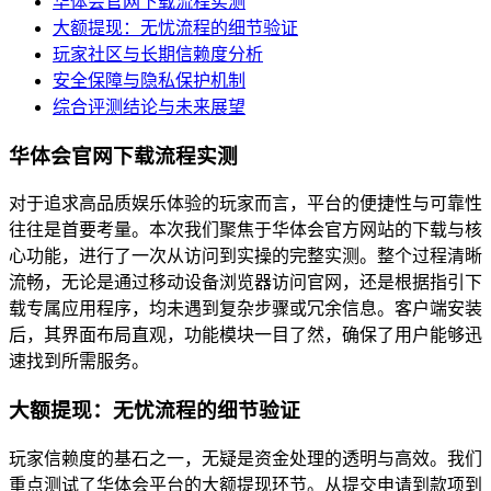
华体会官网下载流程实测
大额提现：无忧流程的细节验证
玩家社区与长期信赖度分析
安全保障与隐私保护机制
综合评测结论与未来展望
华体会官网下载流程实测
对于追求高品质娱乐体验的玩家而言，平台的便捷性与可靠性
往往是首要考量。本次我们聚焦于华体会官方网站的下载与核
心功能，进行了一次从访问到实操的完整实测。整个过程清晰
流畅，无论是通过移动设备浏览器访问官网，还是根据指引下
载专属应用程序，均未遇到复杂步骤或冗余信息。客户端安装
后，其界面布局直观，功能模块一目了然，确保了用户能够迅
速找到所需服务。
大额提现：无忧流程的细节验证
玩家信赖度的基石之一，无疑是资金处理的透明与高效。我们
重点测试了华体会平台的大额提现环节。从提交申请到款项到