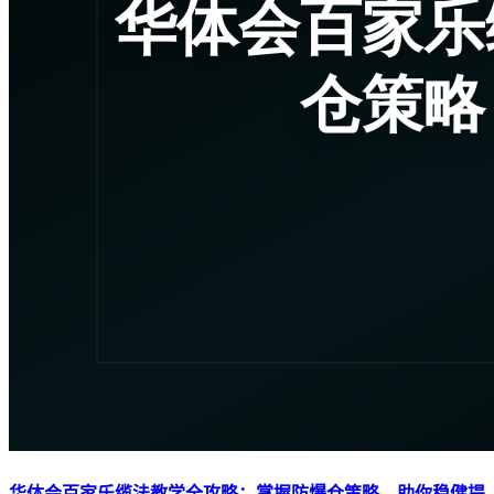
华体会百家乐缆法教学全攻略：掌握防爆仓策略，助你稳健提