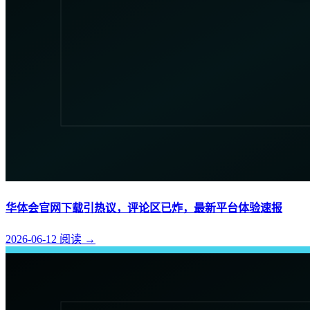
华体会官网下载引热议，评论区已炸，最新平台体验速报
2026-06-12
阅读
→