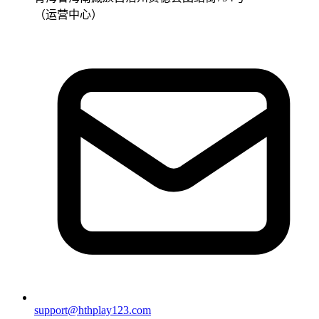
（运营中心）
support@hthplay123.com