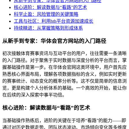
从新手到专家：华体会官方网站的入门路径
核心进阶：解读数据与“看路”的艺术
科学止盈：风险管理的关键策略
工具与社区：利用hth平台资源加速成长
持续精进：从掌握策略到形成体系
从新手到专家：华体会官方网站的入门路径
初次接触体育赛事资讯与互动平台的用户，往往需要一条清晰
的入门路径。对于聚焦于实时数据与深度分析的平台而言，掌
握基础操作是第一步。在华体会官网这类环境中，用户首先应
熟悉核心界面布局，理解各项数据指标的含义，例如实时更新
的赛事统计、动态变化的概率分析等。这不仅是简单的信息浏
览，更是构建个人分析体系的基础。一个高效的开始，能让你
在后续的深入探索中事半功倍。
核心进阶：解读数据与“看路”的艺术
当基础操作熟练后，进阶的关键在于培养“看路”的能力——即
通过对历史数据走势、团队状态波动、市场倾向变化等多维度