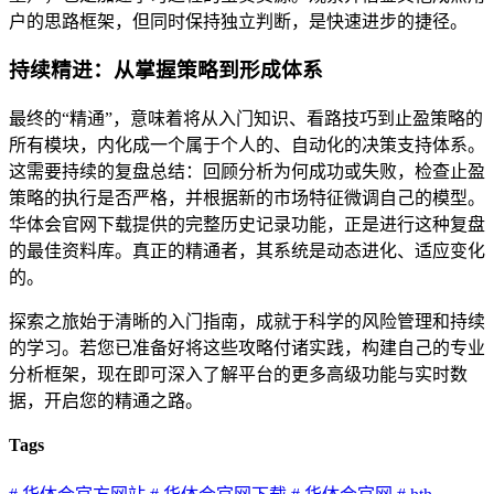
户的思路框架，但同时保持独立判断，是快速进步的捷径。
持续精进：从掌握策略到形成体系
最终的“精通”，意味着将从入门知识、看路技巧到止盈策略的
所有模块，内化成一个属于个人的、自动化的决策支持体系。
这需要持续的复盘总结：回顾分析为何成功或失败，检查止盈
策略的执行是否严格，并根据新的市场特征微调自己的模型。
华体会官网下载提供的完整历史记录功能，正是进行这种复盘
的最佳资料库。真正的精通者，其系统是动态进化、适应变化
的。
探索之旅始于清晰的入门指南，成就于科学的风险管理和持续
的学习。若您已准备好将这些攻略付诸实践，构建自己的专业
分析框架，现在即可深入了解平台的更多高级功能与实时数
据，开启您的精通之路。
Tags