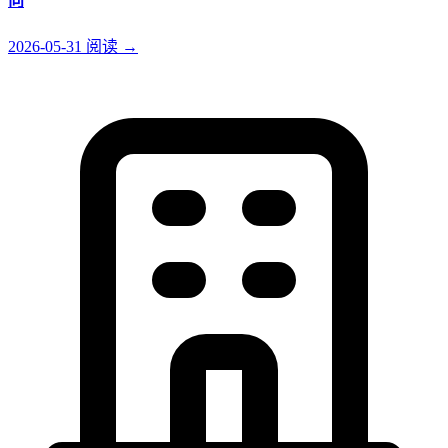
向
2026-05-31
阅读
→