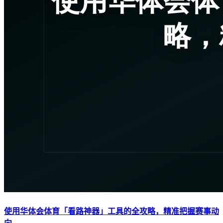
使用华体会体育「看路神器」工具的全攻略，精准把握赛事动