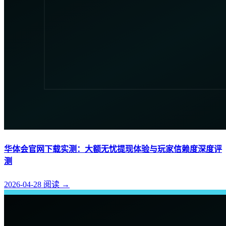
华体会官网下载实测：大额无忧提现体验与玩家信赖度深度评
测
2026-04-28
阅读
→