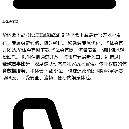
华体会下载
华体会下载 (HuaTiHuiXiaZai) 🔒 华体会下载最新官方地址发
布，专属稳定线路，随时畅玩。 移动端专属优化，华体会官
方网站,华体会官网下载,华体会官网，流量节省，随时随地轻
松娱乐。 限时注册通道开放，点击查看最新入口，别错过！
全球赛事比分
、深度球队动态与独家战术解读。依托权威的
体
育数据服务
，华体会下载 让每一位球迷都能随时随地掌握赛
场风云，享受安全、流畅、便捷的娱乐体验。